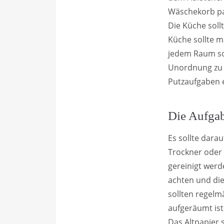
Wäschekorb pac
Die Küche soll
Küche sollte m
jedem Raum so
Unordnung zu v
Putzaufgaben e
Die Aufgab
Es sollte darau
Trockner oder 
gereinigt wer
achten und die
sollten regelm
aufgeräumt is
Das Altpapier 