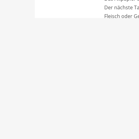
Der nächste Ta
Fleisch oder 
bereitgelegt w
Man könnte ab
Kaffee trinkt,
morgens nochma
achten, abends