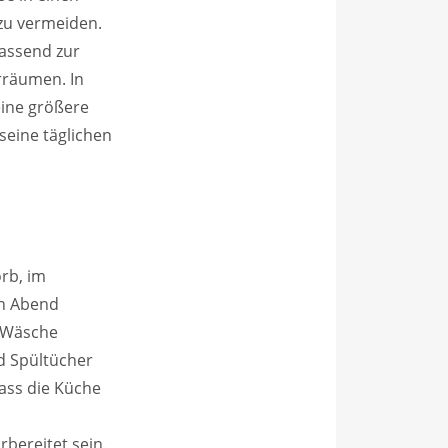
zu vermeiden.
assend zur
rräumen. In
ine größere
eine täglichen
orb, im
en Abend
e Wäsche
d Spültücher
ass die Küche
bereitet sein.