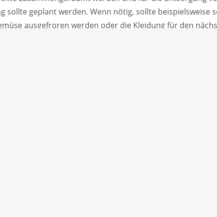
g sollte geplant werden. Wenn nötig, sollte beispielsweise 
Gemüse ausgefroren werden oder die Kleidung für den näch
erden.
er auch direkt schon seinen Frühstückstisch decken. Wen
 kann man sogar die Kaffeemaschine vorprogrammieren. So 
l etwas schneller und leichter von statten. Als letztes sol
 sauber und gepflegt in ein frisches Bett zu gehen.
IMPRESSUM
DATENSCHUTZ