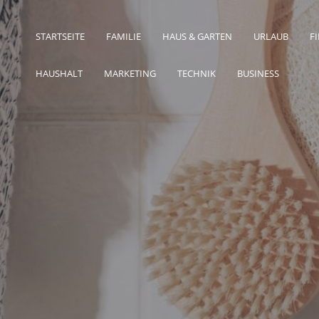
STARTSEITE
FAMILIE
HAUS & GARTEN
URLAUB
F
HAUSHALT
MARKETING
TECHNIK
BUSINESS