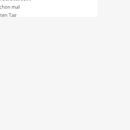
schon mal
sten Tag
n man morgens
geht es
lte man darauf