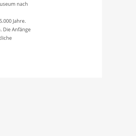
 Museum nach
.000 Jahre.
. Die Anfänge
tliche
chnischen
-Hohenheim
ernsten
h das Leben
vereinfacht