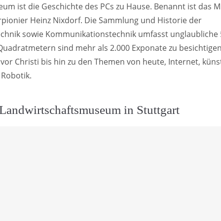
eum ist die Geschichte des PCs zu Hause. Benannt ist das
ionier Heinz Nixdorf. Die Sammlung und Historie der
chnik sowie Kommunikationstechnik umfasst unglaubliche 5
Quadratmetern sind mehr als 2.000 Exponate zu besichtigen
vor Christi bis hin zu den Themen von heute, Internet, küns
 Robotik.
Landwirtschaftsmuseum in Stuttgart
g der Menschenmassen wäre heute ohne den damaligen te
glich. Das Deutsche Landwirtschaftsmuseum in Stuttgart
icklung von den einfachen Ackerbaugeräten bis hin zur mod
on heute. Das Museum beschäftigt sich auch damit, wie sic
durch die technischen Innovationen geändert und zumeist 