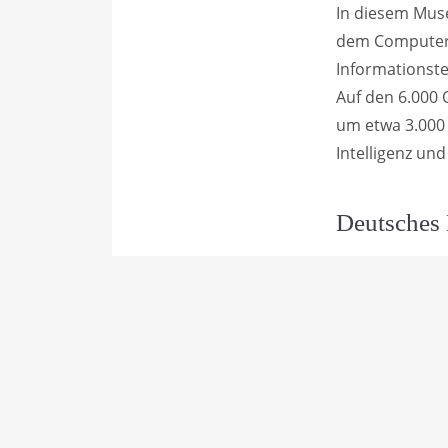
In diesem Mus
dem Computerp
Informationste
Auf den 6.000 
um etwa 3.000 
Intelligenz und
Deutsches 
Die Versorgun
Wandel nie mö
zeigt die Entw
Agrartechnik v
der Landwirte 
hat.