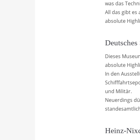
was das Techni
All das gibt e
absolute Highli
Deutsches 
Dieses Museum 
absolute Highl
In den Ausste
Schifffahrtsep
und Militär.
Neuerdings dü
standesamtlich
Heinz-Nix