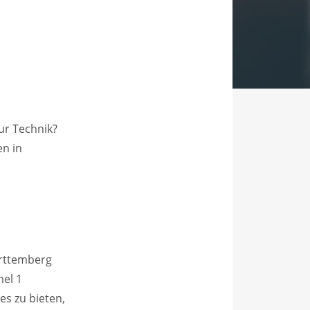
zur Technik?
n in
ürttemberg
mel 1
es zu bieten,